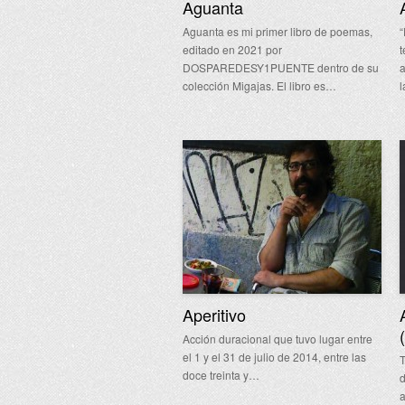
Aguanta
Aguanta es mi primer libro de poemas,
“
editado en 2021 por
t
DOSPAREDESY1PUENTE dentro de su
a
colección Migajas. El libro es…
Aperitivo
Acción duracional que tuvo lugar entre
el 1 y el 31 de julio de 2014, entre las
T
doce treinta y…
d