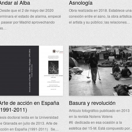
Andar al Alba
Asnología
Desde que el 2 de mayo del 2020
Obra realizada en 2018. Establece una
erminara el estado de alarma, empecé
conexión entre el asno, la obra artística
 pasear por Madrid aprovechando
el artista y su público; las relaciones…
las…
Arte de acción en España
Basura y revolución
(1991-2011)
Artículo fotográfico publicado en 2013
en la revista Nolens Volens
esis doctoral leída en la Universidad
#6 dedicada en esa ocasión a la
e Granada en julio de 2013. Arte de
estética del 15-M. Está compuesto por
acción en España (1991-2011) Se…