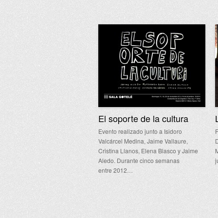
El soporte de la cultura
Evento realizado junto a Isidoro
F
Valcárcel Medina, Jaime Vallaure,
D
Cristina Llanos, Elena Blasco y Jaime
M
Aledo. Durante cinco semanas
j
entre 2012…