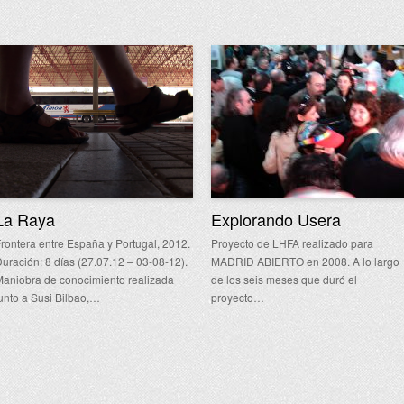
La Raya
Explorando Usera
rontera entre España y Portugal, 2012.
Proyecto de LHFA realizado para
uración: 8 días (27.07.12 – 03-08-12).
MADRID ABIERTO en 2008. A lo largo
aniobra de conocimiento realizada
de los seis meses que duró el
unto a Susi Bilbao,…
proyecto…