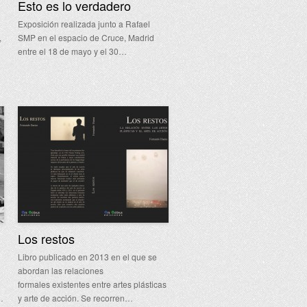
Esto es lo verdadero
Exposición realizada junto a Rafael
,
SMP en el espacio de Cruce, Madrid
entre el 18 de mayo y el 30…
Los restos
Libro publicado en 2013 en el que se
abordan las relaciones
formales existentes entre artes plásticas
…
y arte de acción. Se recorren…